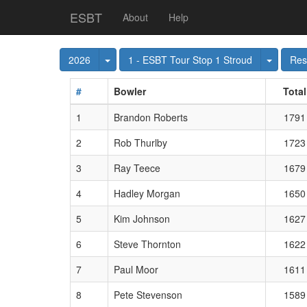
ESBT
About
Help
Toggle Dropdown
Toggle
2026
1 - ESBT Tour Stop 1 Stroud
Res
#
Bowler
Total
1
Brandon Roberts
1791
2
Rob Thurlby
1723
3
Ray Teece
1679
4
Hadley Morgan
1650
5
Kim Johnson
1627
6
Steve Thornton
1622
7
Paul Moor
1611
8
Pete Stevenson
1589