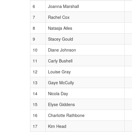
6
Joanna Marshall
7
Rachel Cox
8
Natasja Ailes
9
Stacey Gould
10
Diane Johnson
11
Carly Bushell
12
Louise Gray
13
Gaye McCully
14
Nicola Day
15
Elyse Giddens
16
Charlotte Rathbone
17
Kim Head