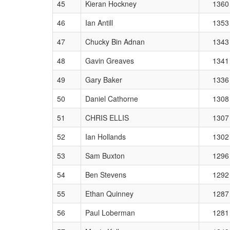
45
Kieran Hockney
1360
46
Ian Antill
1353
47
Chucky Bin Adnan
1343
48
Gavin Greaves
1341
49
Gary Baker
1336
50
Daniel Cathorne
1308
51
CHRIS ELLIS
1307
52
Ian Hollands
1302
53
Sam Buxton
1296
54
Ben Stevens
1292
55
Ethan Quinney
1287
56
Paul Loberman
1281