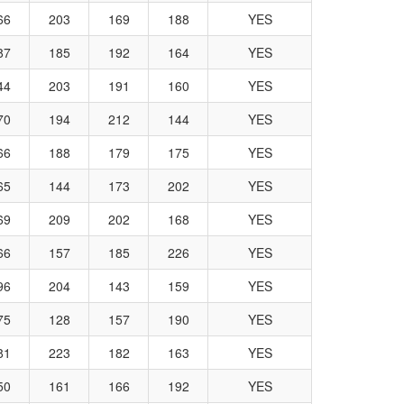
66
203
169
188
YES
87
185
192
164
YES
44
203
191
160
YES
70
194
212
144
YES
66
188
179
175
YES
65
144
173
202
YES
69
209
202
168
YES
66
157
185
226
YES
96
204
143
159
YES
75
128
157
190
YES
81
223
182
163
YES
50
161
166
192
YES