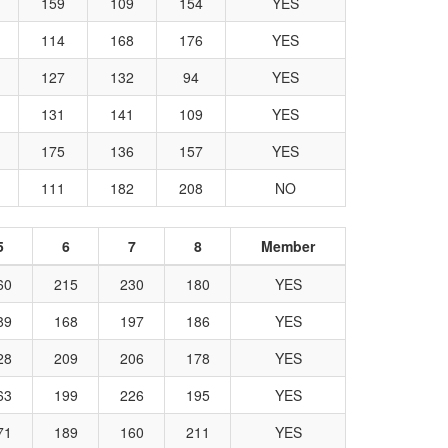
159
109
154
YES
114
168
176
YES
127
132
94
YES
131
141
109
YES
175
136
157
YES
111
182
208
NO
5
6
7
8
Member
60
215
230
180
YES
89
168
197
186
YES
28
209
206
178
YES
63
199
226
195
YES
71
189
160
211
YES