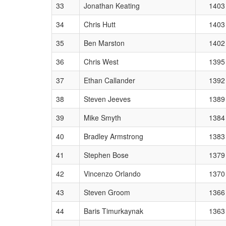
33
Jonathan Keating
1403
34
Chris Hutt
1403
35
Ben Marston
1402
36
Chris West
1395
37
Ethan Callander
1392
38
Steven Jeeves
1389
39
Mike Smyth
1384
40
Bradley Armstrong
1383
41
Stephen Bose
1379
42
Vincenzo Orlando
1370
43
Steven Groom
1366
44
Baris Timurkaynak
1363