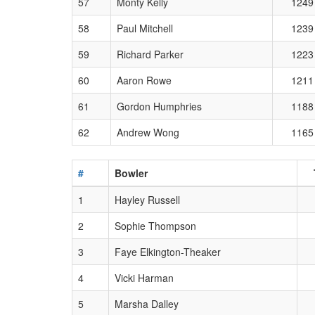
57
Monty Kelly
1249
58
Paul Mitchell
1239
59
Richard Parker
1223
60
Aaron Rowe
1211
61
Gordon Humphries
1188
62
Andrew Wong
1165
#
Bowler
1
Hayley Russell
2
Sophie Thompson
3
Faye Elkington-Theaker
4
Vicki Harman
5
Marsha Dalley