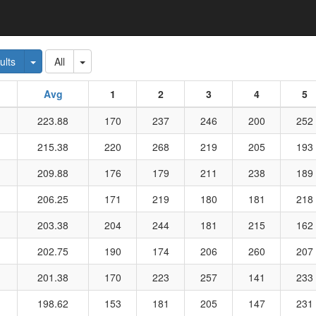
 Dropdown
Toggle Dropdown
Toggle Dropdown
ults
All
Avg
1
2
3
4
5
223.88
170
237
246
200
252
215.38
220
268
219
205
193
209.88
176
179
211
238
189
206.25
171
219
180
181
218
203.38
204
244
181
215
162
202.75
190
174
206
260
207
201.38
170
223
257
141
233
198.62
153
181
205
147
231