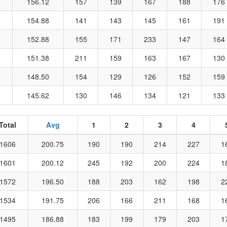
156.12
157
139
167
188
176
154.88
141
143
145
161
191
152.88
155
171
233
147
164
151.38
211
159
163
167
130
148.50
154
129
126
152
159
145.62
130
146
134
121
133
Total
Avg
1
2
3
4
1606
200.75
190
190
214
227
1
1601
200.12
245
192
200
224
1
1572
196.50
188
203
162
198
2
1534
191.75
206
166
211
168
1
1495
186.88
183
199
179
203
1