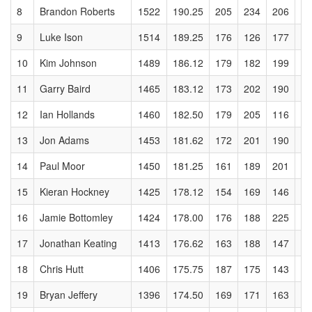
8
Brandon Roberts
1522
190.25
205
234
206
17
9
Luke Ison
1514
189.25
176
126
177
19
10
Kim Johnson
1489
186.12
179
182
199
22
11
Garry Baird
1465
183.12
173
202
190
18
12
Ian Hollands
1460
182.50
179
205
116
19
13
Jon Adams
1453
181.62
172
201
190
18
14
Paul Moor
1450
181.25
161
189
201
21
15
Kieran Hockney
1425
178.12
154
169
146
17
16
Jamie Bottomley
1424
178.00
176
188
225
17
17
Jonathan Keating
1413
176.62
163
188
147
17
18
Chris Hutt
1406
175.75
187
175
143
20
19
Bryan Jeffery
1396
174.50
169
171
163
19