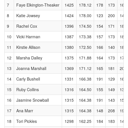
7
Faye Elkington-Theaker
1425
178.12
178
173
168
8
Katie Jowsey
1424
178.00
123
200
141
9
Rachel Cox
1396
174.50
154
171
183
10
Vicki Harman
1387
173.38
157
173
184
11
Kirstie Allison
1380
172.50
166
140
181
12
Marsha Dalley
1375
171.88
164
173
176
13
Joanna Marshall
1369
171.12
165
181
205
14
Carly Bushell
1331
166.38
191
129
166
15
Ruby Collins
1316
164.50
155
149
137
16
Jasmine Snowball
1315
164.38
191
143
150
17
Ana Marr
1315
164.38
148
208
199
18
Tori Pickles
1298
162.25
184
183
145