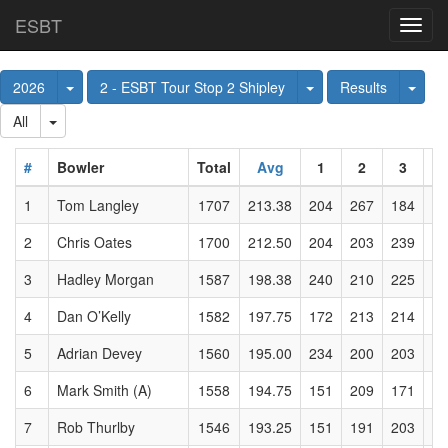
ESBT
Toggl
navig
Toggle Dropdown
Toggle Dropdown
Togg
2026
2 - ESBT Tour Stop 2 Shipley
Results
Toggle Dropdown
All
#
Bowler
Total
Avg
1
2
3
4
1
Tom Langley
1707
213.38
204
267
184
18
2
Chris Oates
1700
212.50
204
203
239
22
3
Hadley Morgan
1587
198.38
240
210
225
17
4
Dan O’Kelly
1582
197.75
172
213
214
13
5
Adrian Devey
1560
195.00
234
200
203
20
6
Mark Smith (A)
1558
194.75
151
209
171
18
7
Rob Thurlby
1546
193.25
151
191
203
21