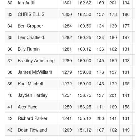
32
Ian Antill
1301
162.62
169
201
134
18
33
CHRIS ELLIS
1300
162.50
157
173
180
14
34
Ben Cropper
1284
160.50
134
139
177
14
35
Lee Chatfield
1282
160.25
134
160
147
17
36
Billy Rumin
1281
160.12
136
162
131
16
37
Bradley Armstrong
1280
160.00
145
159
138
15
38
James McWilliam
1279
159.88
176
157
181
15
39
Paul Mitchell
1272
159.00
143
172
165
13
40
Jayden Hartley
1254
156.75
137
201
141
18
41
Alex Pace
1250
156.25
111
169
158
16
42
Richard Parker
1241
155.12
200
141
131
14
43
Dean Rowland
1209
151.12
167
162
149
12