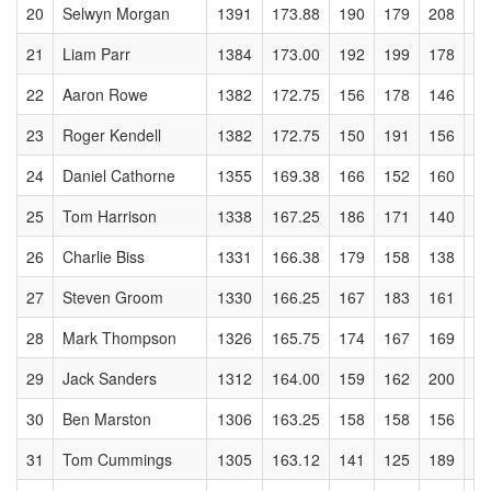
20
Selwyn Morgan
1391
173.88
190
179
208
17
21
Liam Parr
1384
173.00
192
199
178
15
22
Aaron Rowe
1382
172.75
156
178
146
19
23
Roger Kendell
1382
172.75
150
191
156
15
24
Daniel Cathorne
1355
169.38
166
152
160
17
25
Tom Harrison
1338
167.25
186
171
140
15
26
Charlie Biss
1331
166.38
179
158
138
20
27
Steven Groom
1330
166.25
167
183
161
14
28
Mark Thompson
1326
165.75
174
167
169
15
29
Jack Sanders
1312
164.00
159
162
200
17
30
Ben Marston
1306
163.25
158
158
156
17
31
Tom Cummings
1305
163.12
141
125
189
22