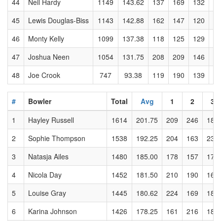
44
Neil Hardy
1149
143.62
137
169
132
15
45
Lewis Douglas-Biss
1143
142.88
162
147
120
14
46
Monty Kelly
1099
137.38
118
125
129
14
47
Joshua Neen
1054
131.75
208
209
146
20
48
Joe Crook
747
93.38
119
190
139
13
#
Bowler
Total
Avg
1
2
3
1
Hayley Russell
1614
201.75
209
246
182
2
Sophie Thompson
1538
192.25
204
163
233
3
Natasja Ailes
1480
185.00
178
157
176
4
Nicola Day
1452
181.50
210
190
168
5
Louise Gray
1445
180.62
224
169
187
6
Karina Johnson
1426
178.25
161
216
184